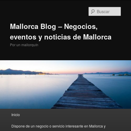
Ir
al
Busc
contenido
principal
Mallorca Blog – Negocios,
eventos y noticias de Mallorca
Por un mallorquín
Menú
Inicio
principal
Dispone de un negocio o servicio interesante en Mallorca y