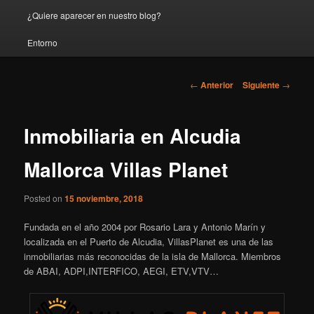
¿Quiere aparecer en nuestro blog?
Entorno
Navegación
←
Anterior
Siguiente
→
de
entradas
Inmobiliaria en Alcudia
Mallorca Villas Planet
Posted on
15 noviembre, 2018
Fundada en el año 2004 por Rosario Lara y Antonio Marín y
localizada en el Puerto de Alcudia, VillasPlanet es una de las
inmobiliarias más reconocidas de la isla de Mallorca. Miembros
de ABAI, ADPI,INTERFICO, AEGI, ETV,VTV…