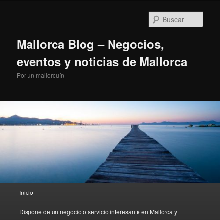
Ir
al
Busc
contenido
principal
Mallorca Blog – Negocios,
eventos y noticias de Mallorca
Por un mallorquín
Menú
Inicio
principal
Dispone de un negocio o servicio interesante en Mallorca y