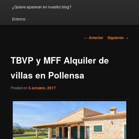
¿Quiere aparecer en nuestro blog?
Entorno
Navegación
←
Anterior
Siguiente
→
de
entradas
TBVP y MFF Alquiler de
villas en Pollensa
Posted on
5 octubre, 2017