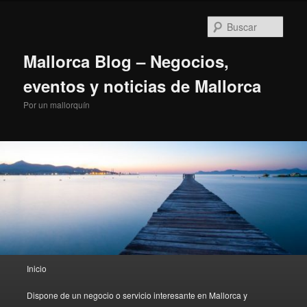
Ir
al
Busc
contenido
principal
Mallorca Blog – Negocios,
eventos y noticias de Mallorca
Por un mallorquín
Menú
Inicio
principal
Dispone de un negocio o servicio interesante en Mallorca y