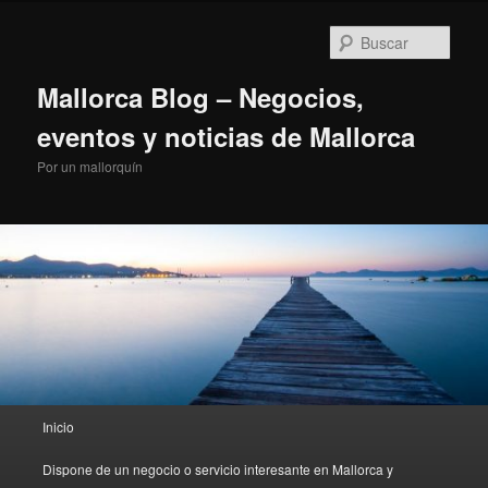
Ir
al
Busc
contenido
principal
Mallorca Blog – Negocios,
eventos y noticias de Mallorca
Por un mallorquín
Menú
Inicio
principal
Dispone de un negocio o servicio interesante en Mallorca y