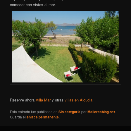
comedor con vistas al mar.
Reserve ahora
Villa Mar
y otras
villas en Alcudia
.
Esta entrada fue publicada en
Sin categoría
por
Mallorcablog.net
.
Guarda el
enlace permanente
.