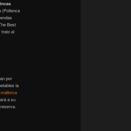
fincas
a (Pollenca
upendas
 The Best
trato al
tan por
etables la
 mallorca
tará a su
 reserva.