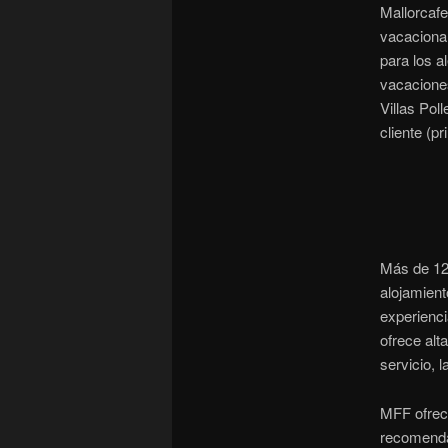
Mallorcafe
vacacional
para los a
vacaciones
Villas Pol
cliente (p
Más de 12 
alojamient
experienci
ofrece alt
servicio, 
MFF ofrec
recomen