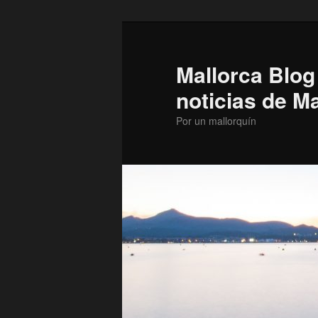
Ir
al
contenido
Mallorca Blog
principal
noticias de M
Por un mallorquín