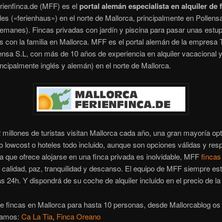
rienfinca.de (MFF) es el
portal alemán especialista en alquiler de 
es («ferienhaus») en el norte de Mallorca, principalmente en Pollens
lemanes). Fincas privadas con jardín y piscina para pasar unas est
 con la familia en Mallorca. MFF es el portal alemán de la empresa
lensa S.L, con más de 10 años de experiencia en alquiler vacacional y 
rincipalmente inglés y alemán) en el norte de Mallorca.
millones de turistas visitan Mallorca cada año, una gran mayoría op
o lowcost o hoteles todo incluido, aunque son opciones válidas y resp
a que ofrece alojarse en una finca privada es inolvidable, MFF
fincas
a calidad, paz, tranquilidad y descanso. El equipo de MFF siempre es
las 24h. Y dispondrá de su coche de alquiler incluido en el precio de la
e fincas en Mallorca para hasta 10 personas, desde Mallorcablog os
damos:
Ca La Tia
,
Finca Oreano