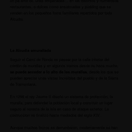
un pa amb oli, unas empanadas… en los distintos y numerosos
restaurantes, o dulces como ensaimadas y pudding que se
venden en los pequeños forns familiares repartidos por toda
Alcudia.
La Alcudia amurallada
Seguir el Camí de Ronda es pasear por la calle interior del
cordón de murallas y en algunos tramos desde no hace mucho,
se puede acceder a lo alto de las murallas
, desde los que se
pueden apreciar unas vistas increíbles del pueblo y de la Sierra
de Tramuntana.
En 1298 el rey Jaume II diseñó un sistema de protección, la
muralla, para defender la población local y construir un lugar
seguro al noreste de la isla en caso de ataque exterior. La
costruccion no finalizó hasta mediados del siglo XIV.
Aunque muchos trozos se derrumbaron, modernamente se han