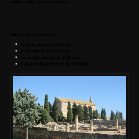
realizado algunas restauraciones.
Más lugares de interés
El ayuntamiento de Alcúdia
La Iglesia de Sant Jaume.
La ciudad romana de Pollentia.
El Museo Monográfico de Pollentia.