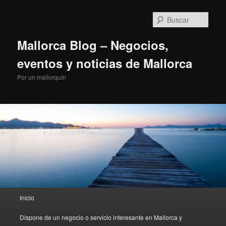
Ir
al
Busc
contenido
principal
Mallorca Blog – Negocios,
eventos y noticias de Mallorca
Por un mallorquín
Menú
Inicio
principal
Dispone de un negocio o servicio interesante en Mallorca y